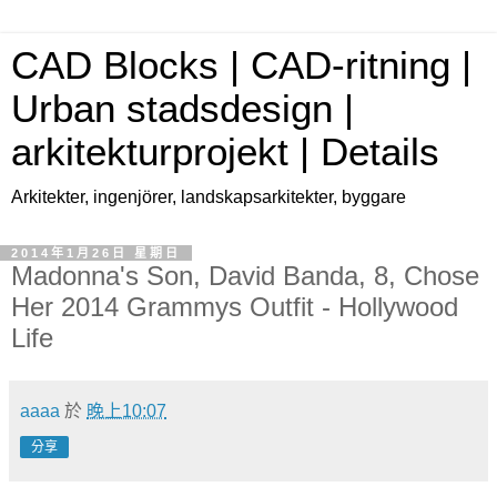
CAD Blocks | CAD-ritning |
Urban stadsdesign |
arkitekturprojekt | Details
Arkitekter, ingenjörer, landskapsarkitekter, byggare
2014年1月26日 星期日
Madonna's Son, David Banda, 8, Chose
Her 2014 Grammys Outfit - Hollywood
Life
aaaa
於
晚上10:07
分享