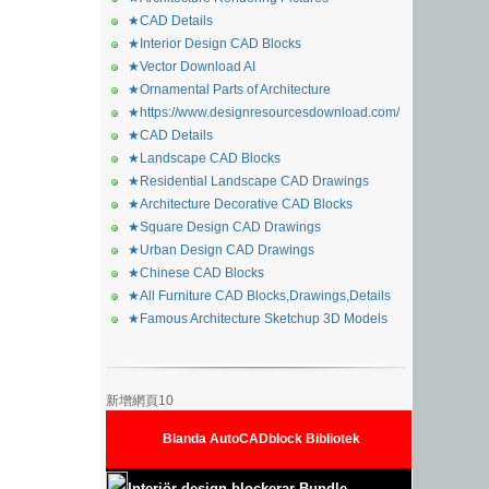
★CAD Details
★Interior Design CAD Blocks
★Vector Download AI
★Ornamental Parts of Architecture
★https://www.designresourcesdownload.com/
★CAD Details
★Landscape CAD Blocks
★Residential Landscape CAD Drawings
★Architecture Decorative CAD Blocks
★Square Design CAD Drawings
★Urban Design CAD Drawings
★Chinese CAD Blocks
★All Furniture CAD Blocks,Drawings,Details
★Famous Architecture Sketchup 3D Models
新增網頁10
Blanda AutoCADblock Bibliotek
Interiör design blockerar Bundle