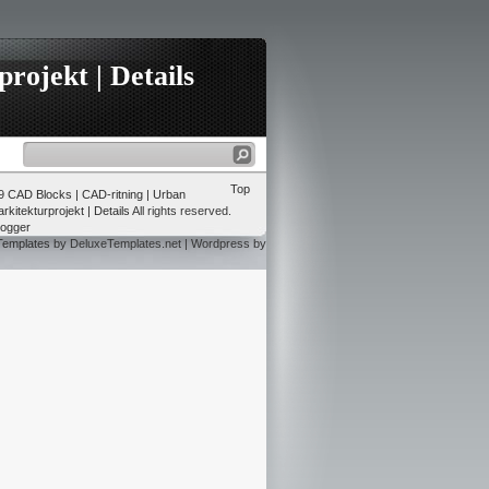
rojekt | Details
Top
09
CAD Blocks | CAD-ritning | Urban
rkitekturprojekt | Details
All rights reserved.
logger
Templates
by DeluxeTemplates.net | Wordpress by