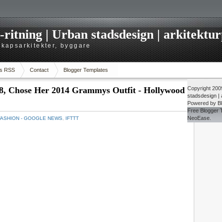
itning | Urban stadsdesign | arkitekturp
dskapsarkitekter, byggare
s RSS
Contact
Blogger Templates
8, Chose Her 2014 Grammys Outfit - Hollywood
Copyright 20
stadsdesign | a
Powered by
B
Free
Blogger 
NeoEase
.
FASHION - GOOGLE NEWS
,
IFTTT