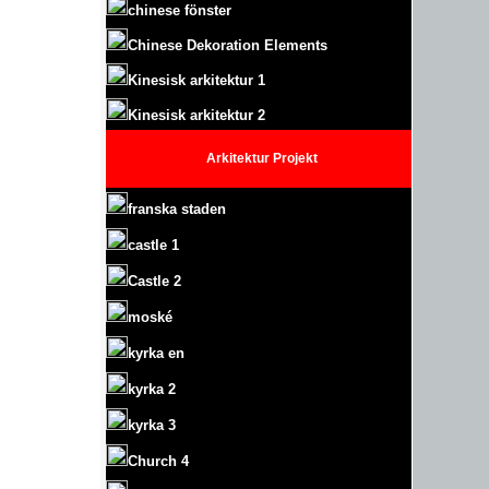
chinese fönster
Chinese Dekoration Elements
Kinesisk arkitektur 1
Kinesisk arkitektur 2
Arkitektur
Projekt
franska staden
castle
1
Castle
2
moské
kyrka en
kyrka 2
kyrka 3
Church 4