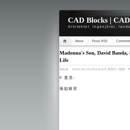
CAD Blocks | CAD-r
Arkitekter, ingenjörer, lan
About
Posts RSS
Comment
Madonna's Son, David Banda, 
Life
張貼者：
AAAA
ON 2014年1月26日 星期日
/ 標籤：
0 意見:
張貼留言