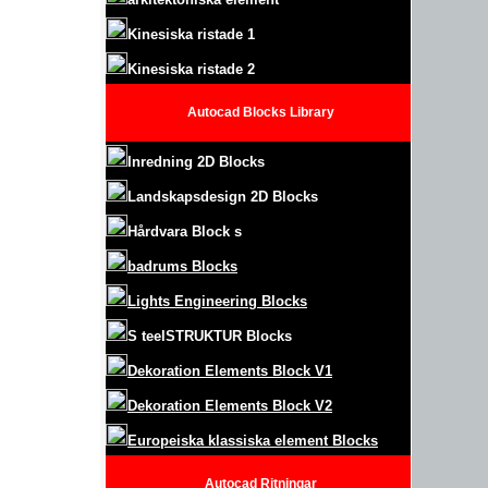
Kinesiska ristade 1
Kinesiska ristade 2
Autocad Blocks Library
Inredning 2D Blocks
Landskapsdesign
2D Blocks
Hårdvara Block
s
badrums Blocks
Lights Engineering Blocks
S
teel
S
TRUKTUR
Blocks
Dekoration Elements Block
V1
Dekoration Elements Block V2
Europeiska klassiska element Blocks
Autocad
Ritningar