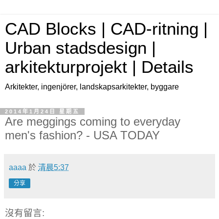
CAD Blocks | CAD-ritning |
Urban stadsdesign |
arkitekturprojekt | Details
Arkitekter, ingenjörer, landskapsarkitekter, byggare
2014年1月24日 星期五
Are meggings coming to everyday
men's fashion? - USA TODAY
aaaa
於
清晨5:37
分享
沒有留言: