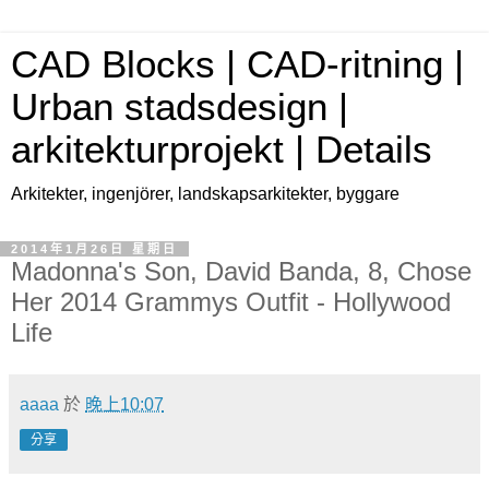
CAD Blocks | CAD-ritning |
Urban stadsdesign |
arkitekturprojekt | Details
Arkitekter, ingenjörer, landskapsarkitekter, byggare
2014年1月26日 星期日
Madonna's Son, David Banda, 8, Chose
Her 2014 Grammys Outfit - Hollywood
Life
aaaa
於
晚上10:07
分享