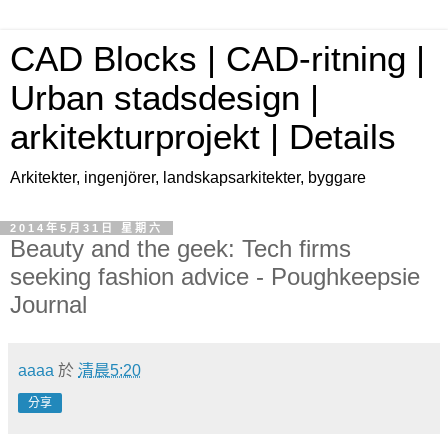
CAD Blocks | CAD-ritning |
Urban stadsdesign |
arkitekturprojekt | Details
Arkitekter, ingenjörer, landskapsarkitekter, byggare
2014年5月31日 星期六
Beauty and the geek: Tech firms
seeking fashion advice - Poughkeepsie
Journal
aaaa
於
清晨5:20
分享