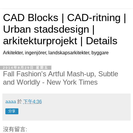
CAD Blocks | CAD-ritning |
Urban stadsdesign |
arkitekturprojekt | Details
Arkitekter, ingenjörer, landskapsarkitekter, byggare
2014年8月29日 星期五
Fall Fashion's Artful Mash-up, Subtle
and Worldly - New York Times
aaaa
於
下午4:36
分享
沒有留言: