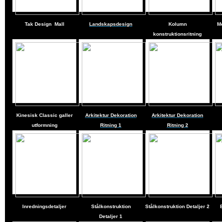
Tak Design
Mall
Landskapsdesign
Kolumn
M
konstruktionsritning
Kinesisk Classic galler
Arkitektur Dekoration
Arkitektur Dekoration
utformning
Ritning 1
Ritning 2
Inredningsdetaljer
Stålkonstruktion
Stålkonstruktion Detaljer
2
Detaljer
1