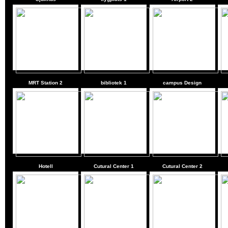
MRT Station 2
bibliotek 1
campus Design
Hotell
Cutural Center 1
Cutural Center 2