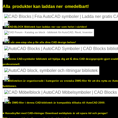
Alla
produkter kan laddas ner
omedelbart!
CAD-BLOCK Bibliotek kan laddas ner var som helst i världen!
Y
vår one-stop sho
p för alla dina CAD design behov!
Denna CAD-symboler bibliotek wil hjälpa dig att få dina CAD designprojekt gjort sna
professionell.
Biblioteken är organiserade i kategorier av enstaka DWG-filer för att dra nytta av Au
funktionen.
De DWG-filer i denna CAD-bibliotek är kompatibla tillbaka till AutoCAD 2000.
■
Huvudsyftet med CAD-ritningar Download webbplats är att spara tid och pengar!