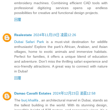
embroidery machines. Combining efficient CAD tools with
professional digitizing services opens up endless
possibilities for creative and functional design projects.
回覆
Realestate
2024年11月19日 凌晨12:26
Dubai Safari Park
is a must-visit destination for wildlife
enthusiasts! Explore the park's African, Arabian, and Asian
villages, home to exotic animals and immersive habitats.
Perfect for families, it offers a unique blend of education
and adventure. Don't miss the thrilling safari experience and
eco-friendly attractions. A great way to connect with nature
in Dubai!
回覆
Damac Cavalli Estates
2024年12月23日 凌晨12:58
The
burj khalifa
, an architectural marvel in Dubai, stands as
the tallest building in the world. With its stunning design,
incredible height of 828 meters, and panoramic views, it’s a