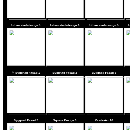
Urban stadsdesign 3
Urban stadsdesign 4
Urban stadsdesign 5
U
v
Byggnad Fasad
1
Byggnad Fasad
2
Byggnad Fasad
3
Byggnad Fasad
5
Square Design 9
Kvadrater 10