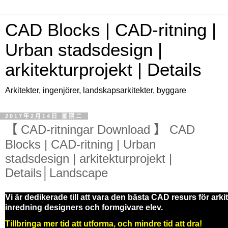
CAD Blocks | CAD-ritning |
Urban stadsdesign |
arkitekturprojekt | Details
Arkitekter, ingenjörer, landskapsarkitekter, byggare
2017年2月14日 星期二
【 CAD-ritningar Download 】 CAD
Blocks | CAD-ritning | Urban
stadsdesign | arkitekturprojekt |
Details│Landscape
Vi är dedikerade till att vara den bästa CAD resurs för arki
inredning designers och formgivare elev.
Tillbringa mer tid att utforma, och mindre tid att dra!