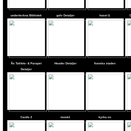
underteckna Bibliotek
golv Detaljer
huset §
Ås Takfots- & Parapet
Header Detaljer
franska staden
Detaljer
Castle
2
moské
kyrka en