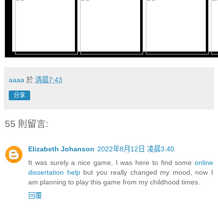
aaaa
於
清晨7:43
分享
55 則留言:
Elizabeth Johanson
2022年8月12日 凌晨3:40
It was surely a nice game, I was here to find some
online
dissertation help
but you really changed my mood, now I
am planning to play this game from my childhood times.
回覆