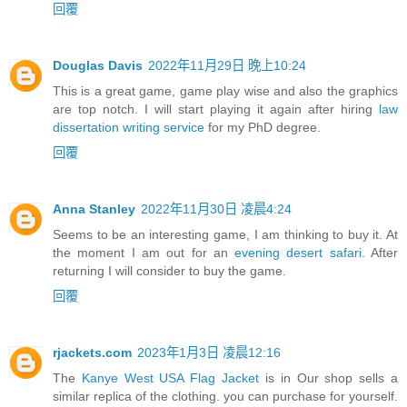
回覆
Douglas Davis
2022年11月29日 晚上10:24
This is a great game, game play wise and also the graphics
are top notch. I will start playing it again after hiring
law
dissertation writing service
for my PhD degree.
回覆
Anna Stanley
2022年11月30日 凌晨4:24
Seems to be an interesting game, I am thinking to buy it. At
the moment I am out for an
evening desert safari
. After
returning I will consider to buy the game.
回覆
rjackets.com
2023年1月3日 凌晨12:16
The
Kanye West USA Flag Jacket
is in Our shop sells a
similar replica of the clothing. you can purchase for yourself.