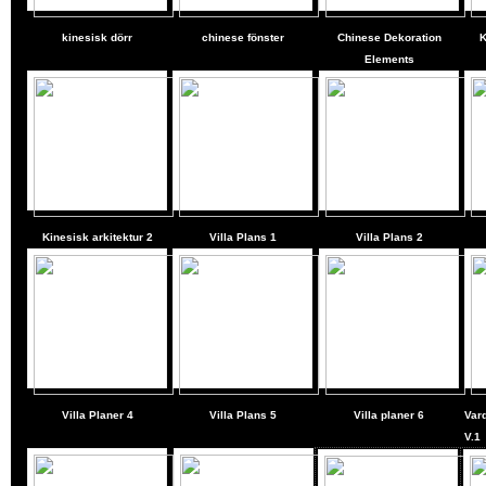
kinesisk dörr
chinese fönster
Chinese Dekoration
K
Elements
Kinesisk arkitektur 2
Villa Plans
1
Villa Plans
2
Villa Planer
4
Villa Plans
5
Villa planer
6
Var
V.1