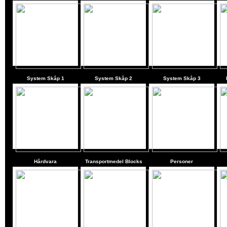
System Skåp 1
System Skåp 2
System Skåp 3
Hårdvara
Transportmedel Blocks
Personer