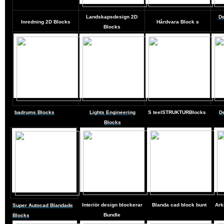
Landskapsdesign
2D
De
Inredning 2D Blocks
Hårdvara Block
s
Blocks
badrums Blocks
Lights Engineering
S
teel
STRUKTURBlocks
D
Blocks
Interiör design blockerar
Blanda cad block bunt
Ark
Super Autocad Blandade
Bundle
Blocks