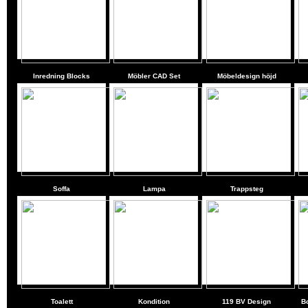
Inredning Blocks
Möbler CAD Set
Möbeldesign höjd
Soffa
Lampa
Trappsteg
Toalett
Kondition
119 BV Design
Bo