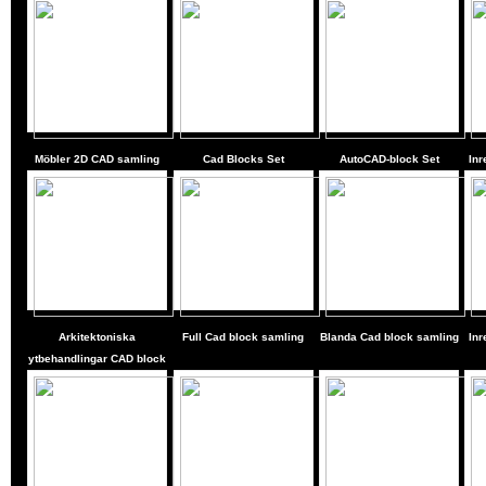
Möbler 2D CAD samling
Cad Blocks Set
AutoCAD-block Set
Inr
Arkitektoniska
Full Cad block samling
Blanda Cad block samling
Inr
ytbehandlingar CAD block