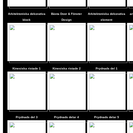
Arkitektoniska dekorativa
Bästa Door & Fönster
Arkitektoniska dekorativa
ar
block
Design
element
Kinesiska ristade 1
Kinesiska ristade 2
Prydnads del 1
Prydnads del 3
Prydnads delar 4
Prydnads delar 5