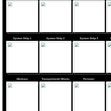
System Skåp 1
System Skåp 2
System Skåp 3
Hårdvara
Transportmedel Blocks
Personer