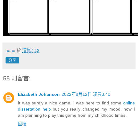
aaaa
於
清晨7:43
分享
55 則留言:
Elizabeth Johanson
2022年8月12日 凌晨3:40
It was surely a nice game, I was here to find some
online
dissertation help
but you really changed my mood, now I
am planning to play this game from my childhood times.
回覆