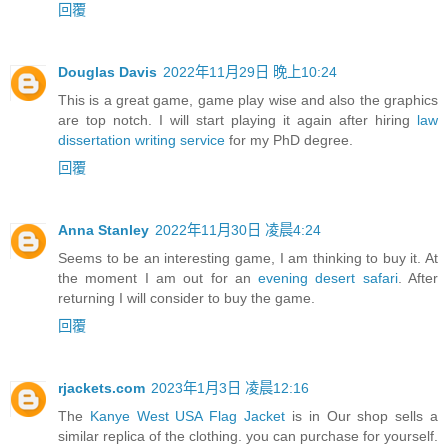
回覆
Douglas Davis
2022年11月29日 晚上10:24
This is a great game, game play wise and also the graphics
are top notch. I will start playing it again after hiring
law
dissertation writing service
for my PhD degree.
回覆
Anna Stanley
2022年11月30日 凌晨4:24
Seems to be an interesting game, I am thinking to buy it. At
the moment I am out for an
evening desert safari
. After
returning I will consider to buy the game.
回覆
rjackets.com
2023年1月3日 凌晨12:16
The
Kanye West USA Flag Jacket
is in Our shop sells a
similar replica of the clothing. you can purchase for yourself.