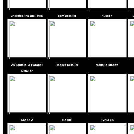
underteckna Bibliotek
golv Detaljer
huset §
Ås Takfots- & Parapet
Header Detaljer
franska staden
Detaljer
Castle
2
moské
kyrka en