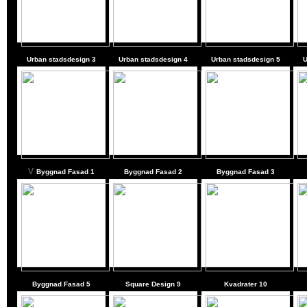
Urban stadsdesign 3
Urban stadsdesign 4
Urban stadsdesign 5
U
v
Byggnad Fasad
1
Byggnad Fasad
2
Byggnad Fasad
3
Byggnad Fasad
5
Square Design 9
Kvadrater 10