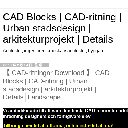
CAD Blocks | CAD-ritning |
Urban stadsdesign |
arkitekturprojekt | Details
Arkitekter, ingenjörer, landskapsarkitekter, byggare
2017年2月14日 星期二
【 CAD-ritningar Download 】 CAD
Blocks | CAD-ritning | Urban
stadsdesign | arkitekturprojekt |
Details│Landscape
Vi är dedikerade till att vara den bästa CAD resurs för arki
inredning designers och formgivare elev.
Tillbringa mer tid att utforma, och mindre tid att dra!