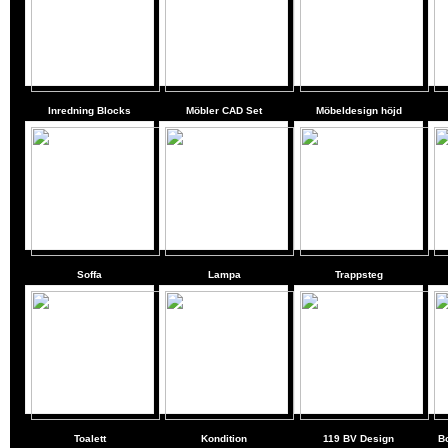
Inredning Blocks
Möbler CAD Set
Möbeldesign höjd
Soffa
Lampa
Trappsteg
Toalett
Kondition
119 BV Design
Bo