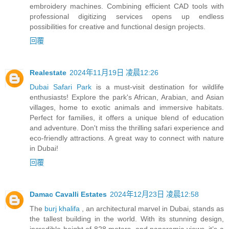
embroidery machines. Combining efficient CAD tools with
professional digitizing services opens up endless
possibilities for creative and functional design projects.
回覆
Realestate
2024年11月19日 凌晨12:26
Dubai Safari Park
is a must-visit destination for wildlife
enthusiasts! Explore the park's African, Arabian, and Asian
villages, home to exotic animals and immersive habitats.
Perfect for families, it offers a unique blend of education
and adventure. Don't miss the thrilling safari experience and
eco-friendly attractions. A great way to connect with nature
in Dubai!
回覆
Damac Cavalli Estates
2024年12月23日 凌晨12:58
The
burj khalifa
, an architectural marvel in Dubai, stands as
the tallest building in the world. With its stunning design,
incredible height of 828 meters, and panoramic views, it’s a