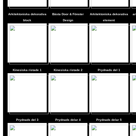
Arkitektoniska dekorativa
Bästa Door & Fönster
Arkitektoniska dekorativa
ar
block
Design
element
Kinesiska ristade 1
Kinesiska ristade 2
Prydnads del 1
Prydnads del 3
Prydnads delar 4
Prydnads delar 5