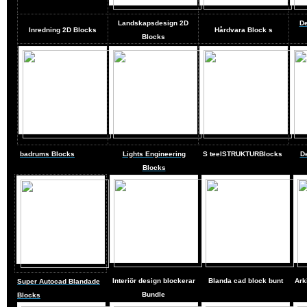
Landskapsdesign
2D
De
Inredning 2D Blocks
Hårdvara Block
s
Blocks
badrums Blocks
Lights Engineering
S
teel
STRUKTURBlocks
D
Blocks
Interiör design blockerar
Blanda cad block bunt
Ark
Super Autocad Blandade
Bundle
Blocks