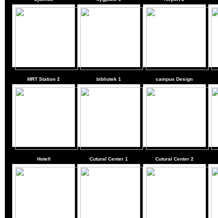
MRT Station 2
bibliotek 1
campus Design
Hotell
Cutural Center 1
Cutural Center 2