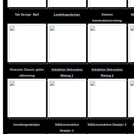
Tak Design
Mall
Landskapsdesign
Kolumn
M
konstruktionsritning
Kinesisk Classic galler
Arkitektur Dekoration
Arkitektur Dekoration
utformning
Ritning 1
Ritning 2
Inredningsdetaljer
Stålkonstruktion
Stålkonstruktion Detaljer
2
Detaljer
1