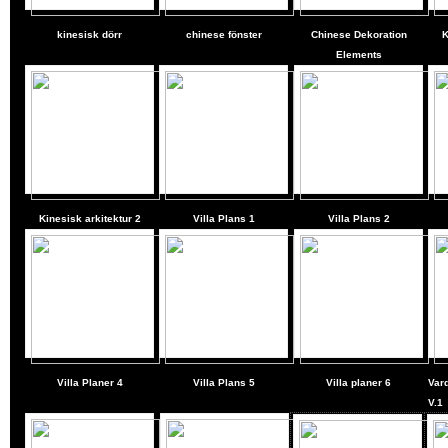
kinesisk dörr
chinese fönster
Chinese Dekoration
K
Elements
Kinesisk arkitektur 2
Villa Plans
1
Villa Plans
2
Villa Planer
4
Villa Plans
5
Villa planer
6
Var
V.1