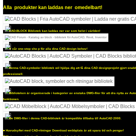
Alla
produkter kan laddas ner
omedelbart!
CAD-BLOCK Bibliotek kan laddas ner var som helst i världen!
Y
vår one-stop sho
p för alla dina CAD design behov!
Denna CAD-symboler bibliotek wil hjälpa dig att få dina CAD designprojekt gjort sna
professionell.
Biblioteken är organiserade i kategorier av enstaka DWG-filer för att dra nytta av Au
funktionen.
De DWG-filer i denna CAD-bibliotek är kompatibla tillbaka till AutoCAD 2000.
■
Huvudsyftet med CAD-ritningar Download webbplats är att spara tid och pengar!