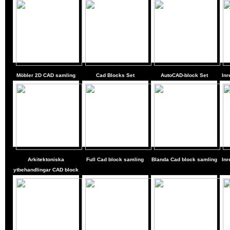
Möbler 2D CAD samling
Cad Blocks Set
AutoCAD-block Set
Inr
Arkitektoniska
Full Cad block samling
Blanda Cad block samling
Inr
ytbehandlingar CAD block