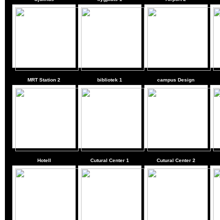
MRT Station 2
bibliotek 1
campus Design
Hotell
Cutural Center 1
Cutural Center 2