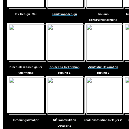
Tak Design
Mall
Landskapsdesign
Kolumn
M
konstruktionsritning
Kinesisk Classic galler
Arkitektur Dekoration
Arkitektur Dekoration
utformning
Ritning 1
Ritning 2
Inredningsdetaljer
Stålkonstruktion
Stålkonstruktion Detaljer
2
Detaljer
1