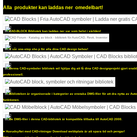
Alla
produkter kan laddas ner
omedelbart!
CAD-BLOCK Bibliotek kan laddas ner var som helst i världen!
Y
vår one-stop sho
p för alla dina CAD design behov!
Denna CAD-symboler bibliotek wil hjälpa dig att få dina CAD designprojekt gjort sna
professionell.
Biblioteken är organiserade i kategorier av enstaka DWG-filer för att dra nytta av Au
funktionen.
De DWG-filer i denna CAD-bibliotek är kompatibla tillbaka till AutoCAD 2000.
■
Huvudsyftet med CAD-ritningar Download webbplats är att spara tid och pengar!