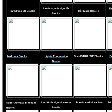
Landskapsdesign
2D
De
Inredning 2D Blocks
Hårdvara Block
s
Blocks
badrums Blocks
Lights Engineering
S
teel
STRUKTURBlocks
D
Blocks
Interiör design blockerar
Blanda cad block bunt
Ark
Super Autocad Blandade
Bundle
Blocks