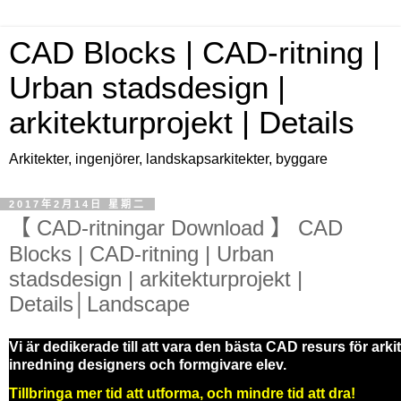
CAD Blocks | CAD-ritning |
Urban stadsdesign |
arkitekturprojekt | Details
Arkitekter, ingenjörer, landskapsarkitekter, byggare
2017年2月14日 星期二
【 CAD-ritningar Download 】 CAD
Blocks | CAD-ritning | Urban
stadsdesign | arkitekturprojekt |
Details│Landscape
Vi är dedikerade till att vara den bästa CAD resurs för arki
inredning designers och formgivare elev.
Tillbringa mer tid att utforma, och mindre tid att dra!