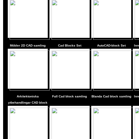
Möbler 2D CAD samling
Cad Blocks Set
AutoCAD-block Set
Inr
Arkitektoniska
Full Cad block samling
Blanda Cad block samling
Inr
ytbehandlingar CAD block