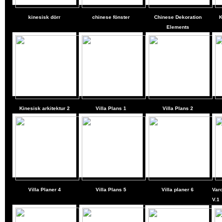
kinesisk dörr
chinese fönster
Chinese Dekoration
K
Elements
Kinesisk arkitektur 2
Villa Plans
1
Villa Plans
2
Villa Planer
4
Villa Plans
5
Villa planer
6
Var
V.1