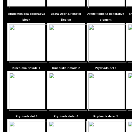
Arkitektoniska dekorativa
Bästa Door & Fönster
Arkitektoniska dekorativa
ar
block
Design
element
Kinesiska ristade 1
Kinesiska ristade 2
Prydnads del 1
Prydnads del 3
Prydnads delar 4
Prydnads delar 5