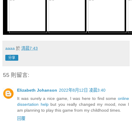
aaaa
於
清晨7:43
分享
55 則留言:
Elizabeth Johanson
2022年8月12日 凌晨3:40
It was surely a nice game, I was here to find some
online
dissertation help
but you really changed my mood, now I
am planning to play this game from my childhood times.
回覆