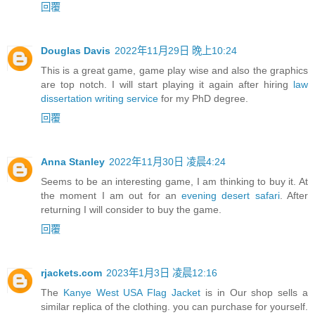
回覆
Douglas Davis
2022年11月29日 晚上10:24
This is a great game, game play wise and also the graphics
are top notch. I will start playing it again after hiring
law
dissertation writing service
for my PhD degree.
回覆
Anna Stanley
2022年11月30日 凌晨4:24
Seems to be an interesting game, I am thinking to buy it. At
the moment I am out for an
evening desert safari
. After
returning I will consider to buy the game.
回覆
rjackets.com
2023年1月3日 凌晨12:16
The
Kanye West USA Flag Jacket
is in Our shop sells a
similar replica of the clothing. you can purchase for yourself.