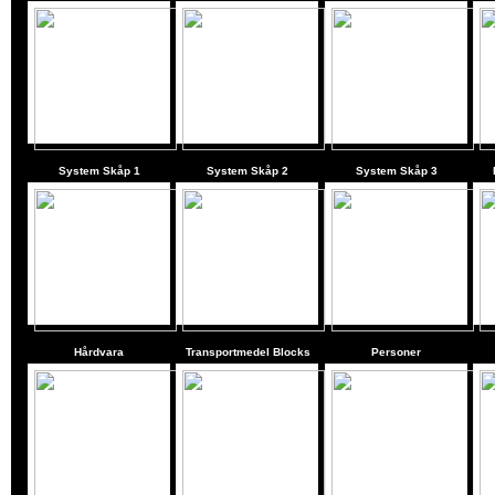
System Skåp 1
System Skåp 2
System Skåp 3
Hårdvara
Transportmedel Blocks
Personer