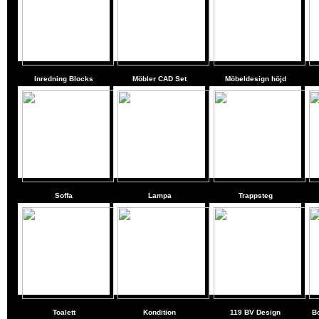
Inredning Blocks
Möbler CAD Set
Möbeldesign höjd
Soffa
Lampa
Trappsteg
Toalett
Kondition
119 BV Design
Bo