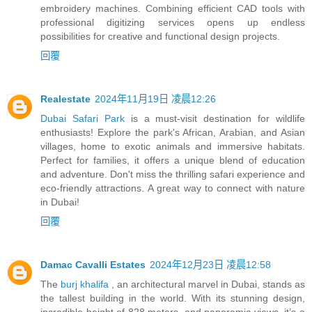
embroidery machines. Combining efficient CAD tools with
professional digitizing services opens up endless
possibilities for creative and functional design projects.
回覆
Realestate
2024年11月19日 凌晨12:26
Dubai Safari Park
is a must-visit destination for wildlife
enthusiasts! Explore the park's African, Arabian, and Asian
villages, home to exotic animals and immersive habitats.
Perfect for families, it offers a unique blend of education
and adventure. Don't miss the thrilling safari experience and
eco-friendly attractions. A great way to connect with nature
in Dubai!
回覆
Damac Cavalli Estates
2024年12月23日 凌晨12:58
The
burj khalifa
, an architectural marvel in Dubai, stands as
the tallest building in the world. With its stunning design,
incredible height of 828 meters, and panoramic views, it’s a