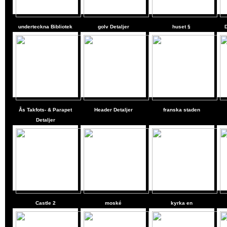
underteckna Bibliotek
golv Detaljer
huset §
Ås Takfots- & Parapet
Header Detaljer
franska staden
Detaljer
Castle
2
moské
kyrka en