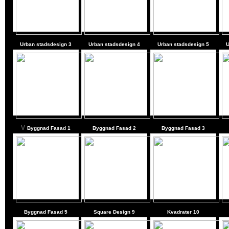
Urban stadsdesign 3
Urban stadsdesign 4
Urban stadsdesign 5
U
v
Byggnad Fasad
1
Byggnad Fasad
2
Byggnad Fasad
3
Byggnad Fasad
5
Square Design 9
Kvadrater 10