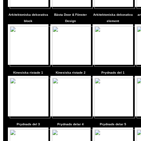
Arkitektoniska dekorativa
Bästa Door & Fönster
Arkitektoniska dekorativa
ar
block
Design
element
Kinesiska ristade 1
Kinesiska ristade 2
Prydnads del 1
Prydnads del 3
Prydnads delar 4
Prydnads delar 5