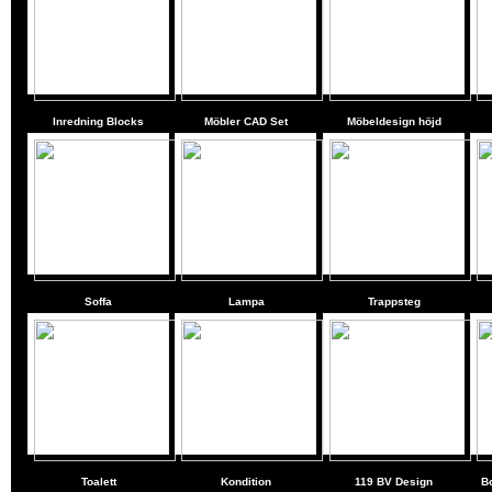
Inredning Blocks
Möbler CAD Set
Möbeldesign höjd
Soffa
Lampa
Trappsteg
Toalett
Kondition
119 BV Design
Bo