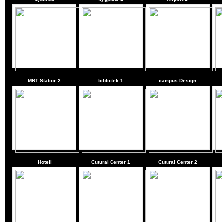
MRT Station 2
bibliotek 1
campus Design
Hotell
Cutural Center 1
Cutural Center 2