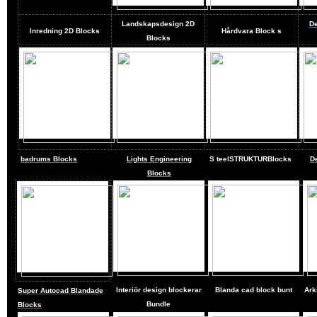
Landskapsdesign
2D
De
Inredning 2D Blocks
Hårdvara Block
s
Blocks
badrums Blocks
Lights Engineering
S
teel
STRUKTURBlocks
D
Blocks
Interiör design blockerar
Blanda cad block bunt
Ark
Super Autocad Blandade
Bundle
Blocks