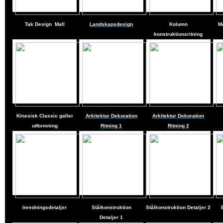
Tak Design
Mall
Landskapsdesign
Kolumn
M
konstruktionsritning
Kinesisk Classic galler
Arkitektur Dekoration
Arkitektur Dekoration
utformning
Ritning 1
Ritning 2
Inredningsdetaljer
Stålkonstruktion
Stålkonstruktion Detaljer
2
Detaljer
1