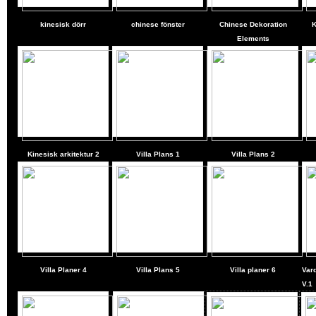
kinesisk dörr
chinese fönster
Chinese Dekoration
K
Elements
Kinesisk arkitektur 2
Villa Plans
1
Villa Plans
2
Villa Planer
4
Villa Plans
5
Villa planer
6
Var
V.1