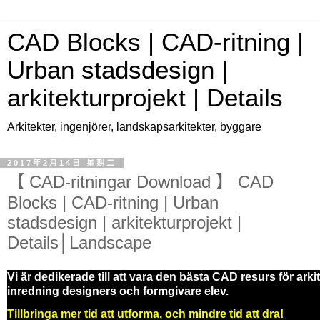
CAD Blocks | CAD-ritning |
Urban stadsdesign |
arkitekturprojekt | Details
Arkitekter, ingenjörer, landskapsarkitekter, byggare
2017年2月14日 星期二
【 CAD-ritningar Download 】 CAD
Blocks | CAD-ritning | Urban
stadsdesign | arkitekturprojekt |
Details│Landscape
Vi är dedikerade till att vara den bästa CAD resurs för arki
inredning designers och formgivare elev.
Tillbringa mer tid att utforma, och mindre tid att dra!