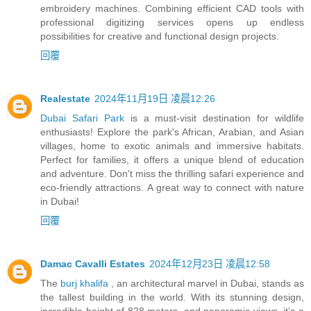
embroidery machines. Combining efficient CAD tools with
professional digitizing services opens up endless
possibilities for creative and functional design projects.
回覆
Realestate
2024年11月19日 凌晨12:26
Dubai Safari Park
is a must-visit destination for wildlife
enthusiasts! Explore the park's African, Arabian, and Asian
villages, home to exotic animals and immersive habitats.
Perfect for families, it offers a unique blend of education
and adventure. Don't miss the thrilling safari experience and
eco-friendly attractions. A great way to connect with nature
in Dubai!
回覆
Damac Cavalli Estates
2024年12月23日 凌晨12:58
The
burj khalifa
, an architectural marvel in Dubai, stands as
the tallest building in the world. With its stunning design,
incredible height of 828 meters, and panoramic views, it’s a