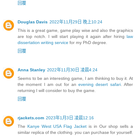
回覆
Douglas Davis
2022年11月29日 晚上10:24
This is a great game, game play wise and also the graphics
are top notch. I will start playing it again after hiring
law
dissertation writing service
for my PhD degree.
回覆
Anna Stanley
2022年11月30日 凌晨4:24
Seems to be an interesting game, I am thinking to buy it. At
the moment I am out for an
evening desert safari
. After
returning I will consider to buy the game.
回覆
rjackets.com
2023年1月3日 凌晨12:16
The
Kanye West USA Flag Jacket
is in Our shop sells a
similar replica of the clothing. you can purchase for yourself.