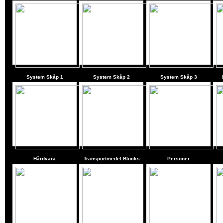
System Skåp 1
System Skåp 2
System Skåp 3
Hårdvara
Transportmedel Blocks
Personer