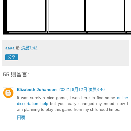
aaaa
於
清晨7:43
分享
55 則留言:
Elizabeth Johanson
2022年8月12日 凌晨3:40
It was surely a nice game, I was here to find some
online
dissertation help
but you really changed my mood, now I
am planning to play this game from my childhood times.
回覆