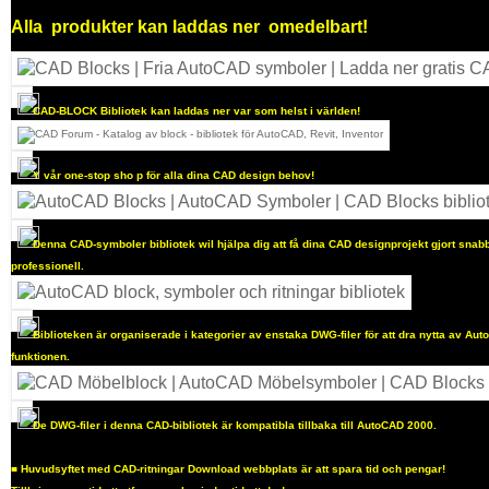
Alla
produkter kan laddas ner
omedelbart!
CAD-BLOCK Bibliotek kan laddas ner var som helst i världen!
Y
vår one-stop sho
p för alla dina CAD design behov!
Denna CAD-symboler bibliotek wil hjälpa dig att få dina CAD designprojekt gjort sna
professionell.
Biblioteken är organiserade i kategorier av enstaka DWG-filer för att dra nytta av Au
funktionen.
De DWG-filer i denna CAD-bibliotek är kompatibla tillbaka till AutoCAD 2000.
■
Huvudsyftet med CAD-ritningar Download webbplats är att spara tid och pengar!