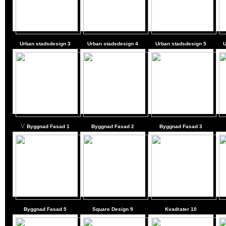
Urban stadsdesign 3
Urban stadsdesign 4
Urban stadsdesign 5
U
v
Byggnad Fasad
1
Byggnad Fasad
2
Byggnad Fasad
3
Byggnad Fasad
5
Square Design 9
Kvadrater 10