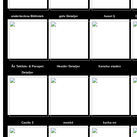
underteckna Bibliotek
golv Detaljer
huset §
Ås Takfots- & Parapet
Header Detaljer
franska staden
Detaljer
Castle
2
moské
kyrka en