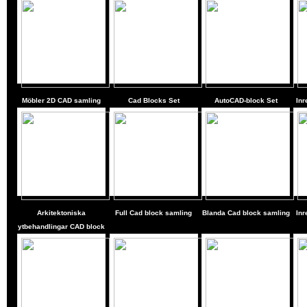
Möbler 2D CAD samling
Cad Blocks Set
AutoCAD-block Set
Inr
Arkitektoniska
Full Cad block samling
Blanda Cad block samling
Inr
ytbehandlingar CAD block