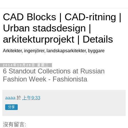
CAD Blocks | CAD-ritning |
Urban stadsdesign |
arkitekturprojekt | Details
Arkitekter, ingenjörer, landskapsarkitekter, byggare
2014年10月28日 星期二
6 Standout Collections at Russian
Fashion Week - Fashionista
aaaa
於
上午9:33
分享
沒有留言: