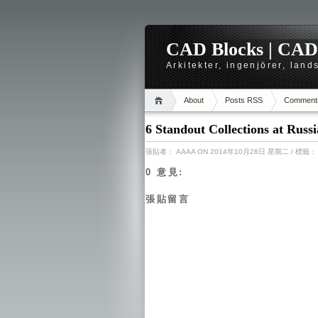
CAD Blocks | CAD-r
Arkitekter, ingenjörer, lan
About
Posts RSS
Comment
6 Standout Collections at Russ
張貼者：
AAAA
ON 2014年10月28日 星期二
/ 標籤
0 意見:
張貼留言