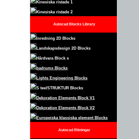
Kinesiska ristade 1
Kinesiska ristade 2
Autocad Blocks Library
Inredning 2D Blocks
Landskapsdesign
2D Blocks
Hårdvara Block
s
badrums Blocks
Lights Engineering Blocks
S
teel
S
TRUKTUR
Blocks
Dekoration Elements Block
V1
Dekoration Elements Block V2
Europeiska klassiska element Blocks
Autocad
Ritningar