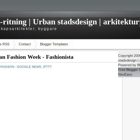
itning | Urban stadsdesign | arkitekturp
dskapsarkitekter, byggare
s RSS
Contact
Blogger Templates
ian Fashion Week - Fashionista
Copyright 20
stadsdesign | a
Powered by
B
：
FASHION - GOOGLE NEWS
,
IFTTT
Free
Blogger 
NeoEase
.