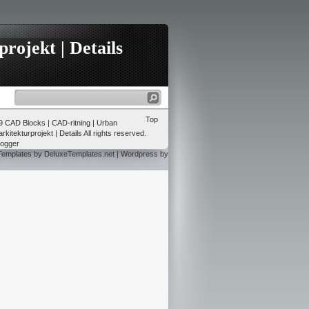
rojekt | Details
Top
09
CAD Blocks | CAD-ritning | Urban
rkitekturprojekt | Details
All rights reserved.
logger
Templates
by DeluxeTemplates.net | Wordpress by