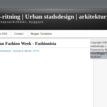
itning | Urban stadsdesign | arkitekturp
dskapsarkitekter, byggare
s RSS
Contact
Blogger Templates
ian Fashion Week - Fashionista
Copyright 20
stadsdesign | a
Powered by
B
：
FASHION - GOOGLE NEWS
,
IFTTT
Free
Blogger 
NeoEase
.