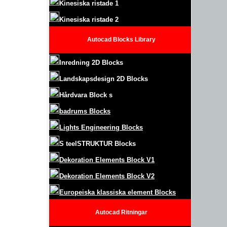
Kinesiska ristade 1
Kinesiska ristade 2
Autocad Blocks Library
Inredning 2D Blocks
Landskapsdesign
2D Blocks
Hårdvara Block
s
badrums Blocks
Lights Engineering Blocks
S
teel
S
TRUKTUR
Blocks
Dekoration Elements Block
V1
Dekoration Elements Block V2
Europeiska klassiska element Blocks
Autocad
Ritningar