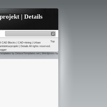
rojekt | Details
Top
09
CAD Blocks | CAD-ritning | Urban
rkitekturprojekt | Details
All rights reserved.
logger
Templates
by DeluxeTemplates.net | Wordpress by