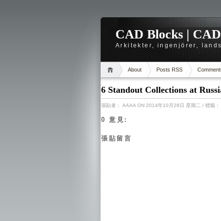
CAD Blocks | CAD-r
Arkitekter, ingenjörer, lan
About
Posts RSS
Comment
6 Standout Collections at Russ
張貼者：
AAAA
ON 2014年10月28日 星期二
/ 標籤
0 意見:
張貼留言