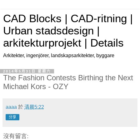
CAD Blocks | CAD-ritning |
Urban stadsdesign |
arkitekturprojekt | Details
Arkitekter, ingenjörer, landskapsarkitekter, byggare
2014年5月31日 星期六
The Fashion Contests Birthing the Next
Michael Kors - OZY
aaaa
於
清晨5:22
分享
沒有留言: