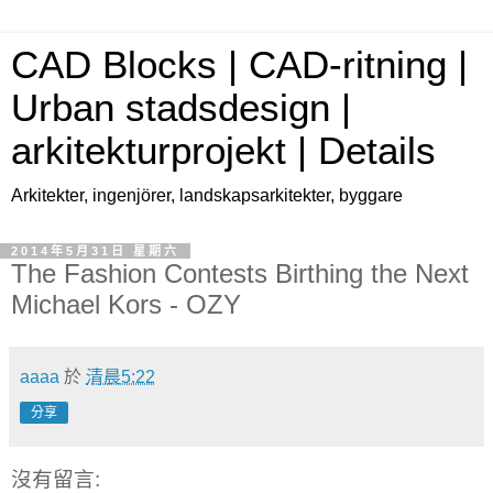
CAD Blocks | CAD-ritning |
Urban stadsdesign |
arkitekturprojekt | Details
Arkitekter, ingenjörer, landskapsarkitekter, byggare
2014年5月31日 星期六
The Fashion Contests Birthing the Next
Michael Kors - OZY
aaaa
於
清晨5:22
分享
沒有留言: