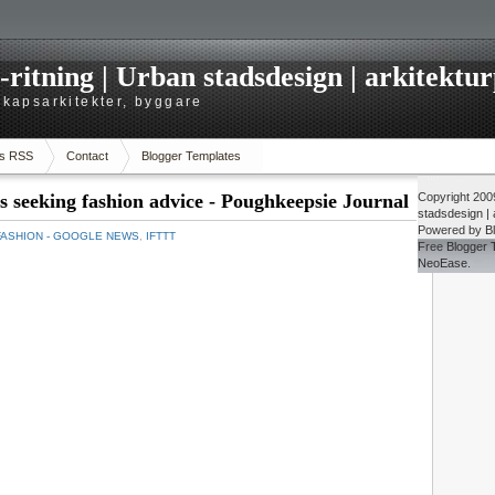
itning | Urban stadsdesign | arkitekturp
dskapsarkitekter, byggare
s RSS
Contact
Blogger Templates
s seeking fashion advice - Poughkeepsie Journal
Copyright 20
stadsdesign | a
Powered by
B
FASHION - GOOGLE NEWS
,
IFTTT
Free
Blogger 
NeoEase
.