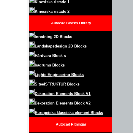
Kinesiska ristade 1
Kinesiska ristade 2
Autocad Blocks Library
Inredning 2D Blocks
Landskapsdesign
2D Blocks
Hårdvara Block
s
badrums Blocks
Lights Engineering Blocks
S
teel
S
TRUKTUR
Blocks
Dekoration Elements Block
V1
Dekoration Elements Block V2
Europeiska klassiska element Blocks
Autocad
Ritningar