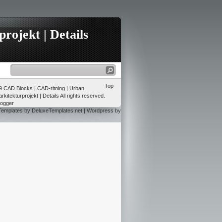
rojekt | Details
Top
09
CAD Blocks | CAD-ritning | Urban
rkitekturprojekt | Details
All rights reserved.
logger
Templates
by DeluxeTemplates.net | Wordpress by