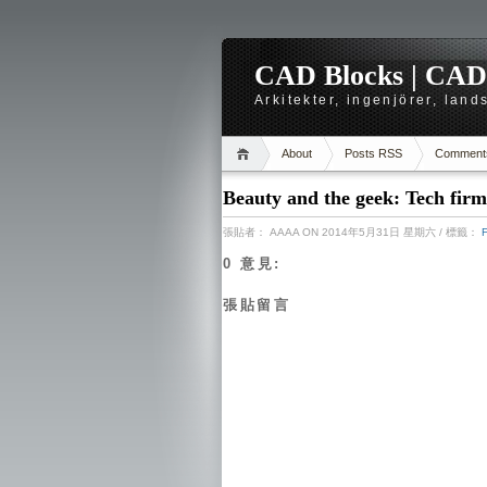
CAD Blocks | CAD-r
Arkitekter, ingenjörer, lan
About
Posts RSS
Comment
Beauty and the geek: Tech firm
張貼者：
AAAA
ON 2014年5月31日 星期六
/ 標籤：
0 意見:
張貼留言