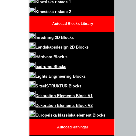
Kinesiska ristade 1
Kinesiska ristade 2
Autocad Blocks Library
Inredning 2D Blocks
Landskapsdesign
2D Blocks
Hårdvara Block
s
badrums Blocks
Lights Engineering Blocks
S
teel
S
TRUKTUR
Blocks
Dekoration Elements Block
V1
Dekoration Elements Block V2
Europeiska klassiska element Blocks
Autocad
Ritningar