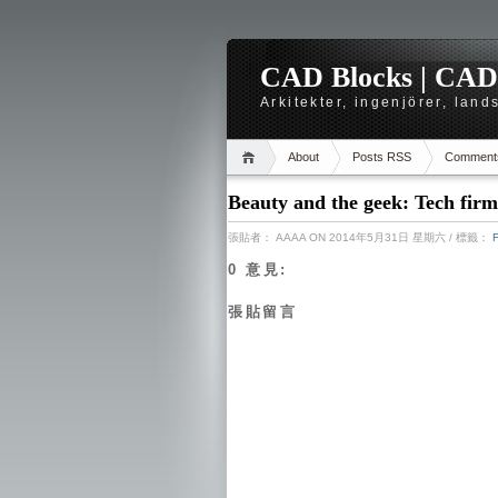
CAD Blocks | CAD-r
Arkitekter, ingenjörer, lan
About
Posts RSS
Comment
Beauty and the geek: Tech firm
張貼者：
AAAA
ON 2014年5月31日 星期六
/ 標籤：
0 意見:
張貼留言