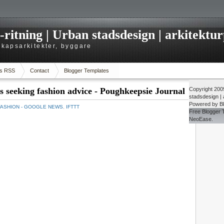
itning | Urban stadsdesign | arkitekturp
dskapsarkitekter, byggare
s RSS
Contact
Blogger Templates
s seeking fashion advice - Poughkeepsie Journal
Copyright 20
stadsdesign | a
Powered by
B
FASHION - GOOGLE NEWS
,
IFTTT
Free
Blogger 
NeoEase
.