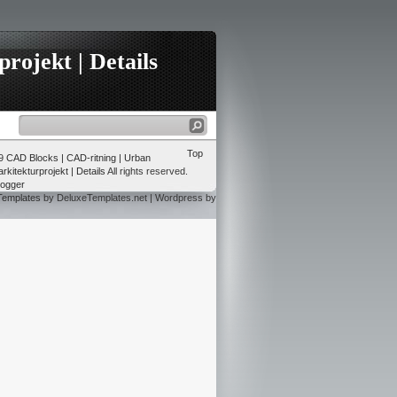
rojekt | Details
Top
09
CAD Blocks | CAD-ritning | Urban
rkitekturprojekt | Details
All rights reserved.
logger
Templates
by DeluxeTemplates.net | Wordpress by