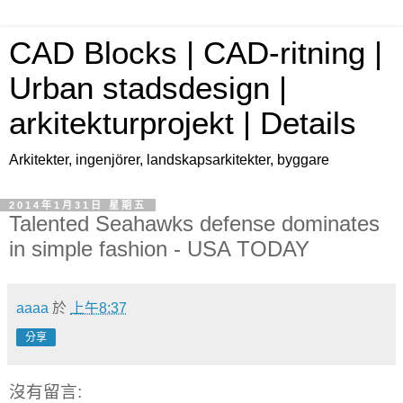
CAD Blocks | CAD-ritning |
Urban stadsdesign |
arkitekturprojekt | Details
Arkitekter, ingenjörer, landskapsarkitekter, byggare
2014年1月31日 星期五
Talented Seahawks defense dominates
in simple fashion - USA TODAY
aaaa
於
上午8:37
分享
沒有留言: