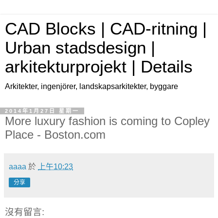
CAD Blocks | CAD-ritning |
Urban stadsdesign |
arkitekturprojekt | Details
Arkitekter, ingenjörer, landskapsarkitekter, byggare
2014年1月27日 星期一
More luxury fashion is coming to Copley
Place - Boston.com
aaaa
於
上午10:23
分享
沒有留言: