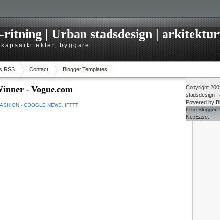
itning | Urban stadsdesign | arkitekturp
dskapsarkitekter, byggare
s RSS
Contact
Blogger Templates
Winner - Vogue.com
Copyright 20
stadsdesign | a
Powered by
B
FASHION - GOOGLE NEWS
,
IFTTT
Free
Blogger 
NeoEase
.