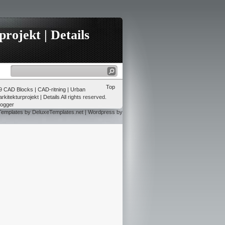
rojekt | Details
Top
09
CAD Blocks | CAD-ritning | Urban
rkitekturprojekt | Details
All rights reserved.
logger
Templates
by DeluxeTemplates.net | Wordpress by