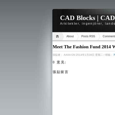
CAD Blocks | CAD-r
Arkitekter, ingenjörer, lan
About
Posts RSS
Comment
Meet The Fashion Fund 2014 
張貼者：
AAAA
ON 2014年1月28日 星期二
/ 標籤：
0 意見:
張貼留言