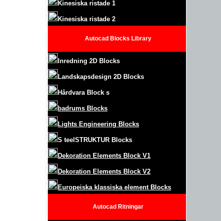
Kinesiska ristade 1
Kinesiska ristade 2
Autocad Blocks Library
Inredning 2D Blocks
Landskapsdesign
2D Blocks
Hårdvara Block
s
badrums Blocks
Lights Engineering Blocks
S
teel
S
TRUKTUR
Blocks
Dekoration Elements Block
V1
Dekoration Elements Block V2
Europeiska klassiska element Blocks
Autocad
Ritningar