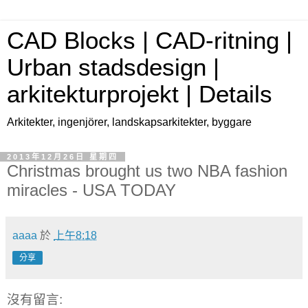
CAD Blocks | CAD-ritning |
Urban stadsdesign |
arkitekturprojekt | Details
Arkitekter, ingenjörer, landskapsarkitekter, byggare
2013年12月26日 星期四
Christmas brought us two NBA fashion
miracles - USA TODAY
aaaa
於
上午8:18
分享
沒有留言: