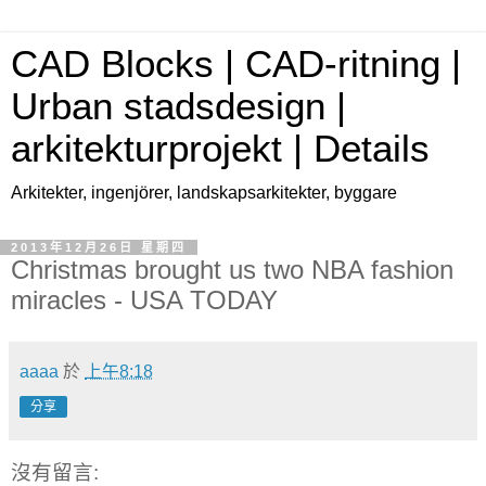
CAD Blocks | CAD-ritning |
Urban stadsdesign |
arkitekturprojekt | Details
Arkitekter, ingenjörer, landskapsarkitekter, byggare
2013年12月26日 星期四
Christmas brought us two NBA fashion
miracles - USA TODAY
aaaa
於
上午8:18
分享
沒有留言: