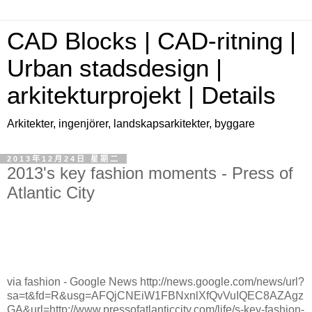
CAD Blocks | CAD-ritning |
Urban stadsdesign |
arkitekturprojekt | Details
Arkitekter, ingenjörer, landskapsarkitekter, byggare
2013年12月24日 星期二
2013's key fashion moments - Press of
Atlantic City
via fashion - Google News http://news.google.com/news/url?
sa=t&fd=R&usg=AFQjCNEiW1FBNxnlXfQvVuIQEC8AZAgz
GA&url=http://www.pressofatlanticcity.com/life/s-key-fashion-