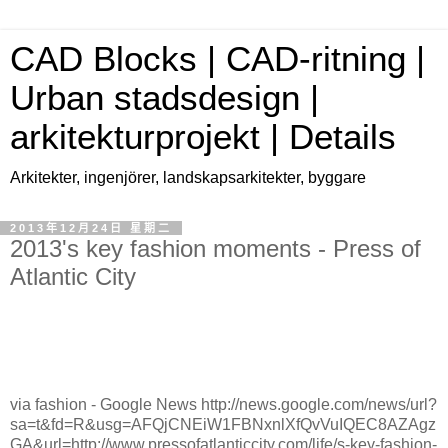
CAD Blocks | CAD-ritning |
Urban stadsdesign |
arkitekturprojekt | Details
Arkitekter, ingenjörer, landskapsarkitekter, byggare
2013年12月24日 星期二
2013's key fashion moments - Press of
Atlantic City
via fashion - Google News http://news.google.com/news/url?
sa=t&fd=R&usg=AFQjCNEiW1FBNxnlXfQvVuIQEC8AZAgz
GA&url=http://www.pressofatlanticcity.com/life/s-key-fashion-